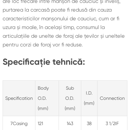
are loc frecare între manșon de cauciuc și înveliș,
purtarea la carcasă poate fi redusă din cauza
caracteristicilor manșonului de cauciuc, cum ar fi
uzura și moale, în același timp, consumul la
articulațiile de unelte de foraj ale țevilor și uneltele
pentru corzi de foraj vor fi reduse.
Specificație tehnică:
Body
Sub
I.D.
Specification
O.D.
O.D.
Connection
(mm)
(mm)
(mm)
7Casing
121
143
38
3 1/2IF