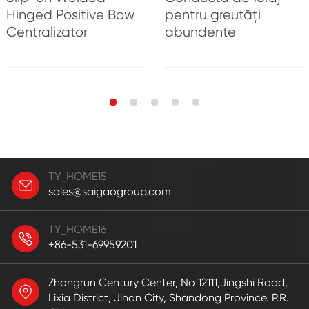
Hinged Positive Bow
pentru greutăți
Centralizator
abundente
TY_HOME15
sales@saigaogroup.com
TY_HOME16
+86-531-69959201
Zhongrun Century Center, No 12111,Jingshi Road,
Lixia District, Jinan City, Shandong Province. P.R.