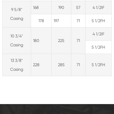
168
190
57
4 1/2IF
9 5/8"
Casing
178
197
71
5 1/2FH
4 1/2IF
10 3/4"
180
225
71
Casing
5 1/2FH
13 3/8"
228
285
71
5 1/2FH
Casing