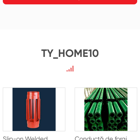
TY_HOME10
Slip-on Welded
Conductă de foraj