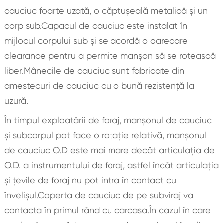
cauciuc foarte uzată, o căptușeală metalică și un
corp sub.Capacul de cauciuc este instalat în
mijlocul corpului sub și se acordă o oarecare
clearance pentru a permite manșon să se rotească
liber.Mânecile de cauciuc sunt fabricate din
amestecuri de cauciuc cu o bună rezistență la
uzură.
În timpul exploatării de foraj, manșonul de cauciuc
și subcorpul pot face o rotație relativă, manșonul
de cauciuc O.D este mai mare decât articulația de
O.D. a instrumentului de foraj, astfel încât articulația
și țevile de foraj nu pot intra în contact cu
învelișul.Coperta de cauciuc de pe subviraj va
contacta în primul rând cu carcasa.În cazul în care