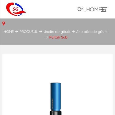
TY_HOME13
HOME
PRODUSUL
Unelte de găurit
Alte părți de găurit
Purtați Sub