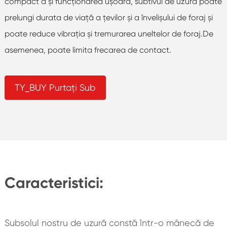
compact ă și funcționarea ușoară, subtivul de uzură poate
prelungi durata de viață a țevilor și a învelișului de foraj și
poate reduce vibrația și tremurarea uneltelor de foraj.De
asemenea, poate limita frecarea de contact.
TY_BUY Purtați Sub
Caracteristici:
Subsolul nostru de uzură constă într-o mânecă de