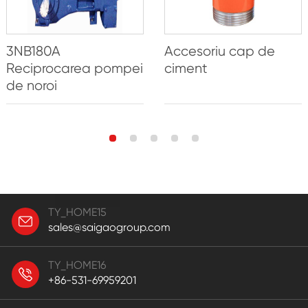
3NB180A
Accesoriu cap de
Reciprocarea pompei
ciment
de noroi
TY_HOME15
sales@saigaogroup.com
TY_HOME16
+86-531-69959201