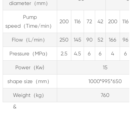
diameter（mm）
Pump
200
116
72
42
200
116
speed（Time/min）
Flow（L/min）
250
145
90
52
166
96
Pressure（MPa）
2.5
4.5
6
6
4
6
Power（Kw)
15
shape size（mm）
1000*995*650
Weight（kg）
760
&