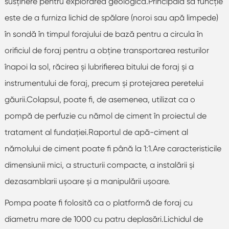
susținere pentru explorarea geologică.Principala sa funcție
este de a furniza lichid de spălare (noroi sau apă limpede)
în sondă în timpul forajului de bază pentru a circula în
orificiul de foraj pentru a obține transportarea resturilor
înapoi la sol, răcirea și lubrifierea bitului de foraj și a
instrumentului de foraj, precum și protejarea peretelui
găurii.Colapsul, poate fi, de asemenea, utilizat ca o
pompă de perfuzie cu nămol de ciment în proiectul de
tratament al fundaţiei.Raportul de apă-ciment al
nămolului de ciment poate fi până la 1:1.Are caracteristicile
dimensiunii mici, a structurii compacte, a instalării și
dezasamblarii ușoare și a manipulării ușoare.
Pompa poate fi folosită ca o platformă de foraj cu
diametru mare de 1000 cu patru deplasări.Lichidul de