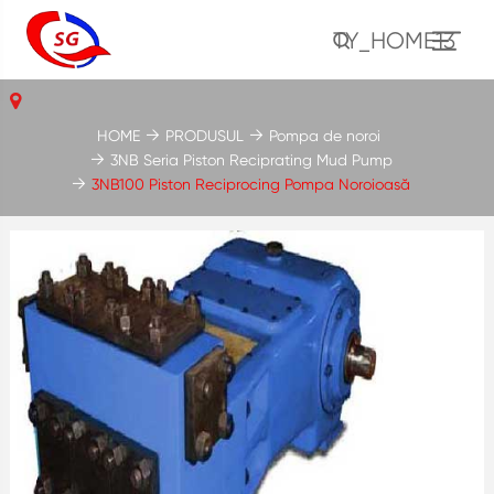
TY_HOME13
HOME
PRODUSUL
Pompa de noroi
3NB Seria Piston Reciprating Mud Pump
3NB100 Piston Reciprocing Pompa Noroioasă