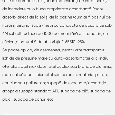
serie de pompe este ușor de manevrat și de întreținere și
de încredere cu o bună proprietate absorbantă.Poate
absorbi direct de la sol și de la bazine (cum ar fi bazinul de
noroi și piscina) sub 2-metri cu conductă de absorb ție sub
4M sub altitudinea de 1000 de metri fără a fi turnat în, cu
eficiența natural ă de absorbție% 65310; 95%.
Se poate aplica, de asemenea, pentru alte transporturi
lichide de presiune mare cu auto-absorb.Material cilindru:
oțel aliat, oțel inoxidabil, oțel duplex sau bronz de aluminiu;
material căptuos: bicmetal sau ceramic; material piston:
cauciuc sau poliuretan; supapă de evacuare/absorbție
adopt ă supapă standard API, supapă de bilă, supapă de
plăci, supapă de conuri etc.