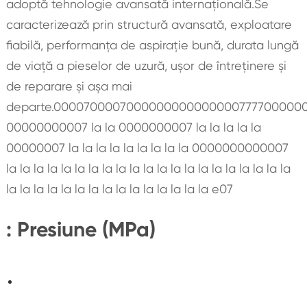
adoptă tehnologie avansată internaţională.Se
caracterizează prin structură avansată, exploatare
fiabilă, performanța de aspirație bună, durata lungă
de viață a pieselor de uzură, ușor de întreținere și
de reparare și așa mai
departe.000070000700000000000000077770000
00000000007 la la 0000000007 la la la la la
00000007 la la la la la la la la la 0000000000007
la la la la la la la la la la la la la la la la la la la la la
la la la la la la la la la la la la la la la e07
: Presiune (MPa)