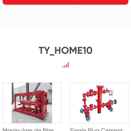
TY_HOME10
Manipulare de filtre
Single Plug Cement