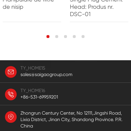
de nisip
Head: Produs nr.
DSC-01
TY_HOME15
sales@saigaogroup.com
TY_HOME16
+86-531-69959201
Zhongrun Century Center, No 12111,Jingshi Road,
Lixia District, Jinan City, Shandong Province. P.R.
China