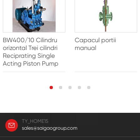
BW400/10 Cilindru
Capacul portii
orizontal Trei cilindri
manual
Reciprating Single
Acting Piston Pump
TY_HOME15
sales@saigaogroup.com