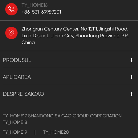
TY_HOME16
+86-531-69959201
Zhongrun Century Center, No 12111,Jingshi Road,
Lixia District, Jinan City, Shandong Province. P.R.
China
PRODUSUL
APLICAREA
DESPRE SAIGAO
TY_HOME17
SHANDONG SAIGAO GROUP CORPORATION
TY_HOME18
|
TY_HOME19
TY_HOME20