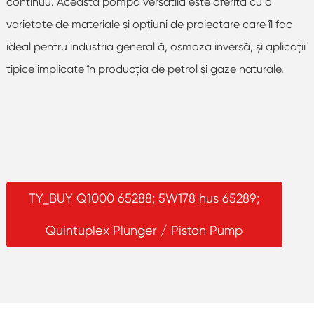
continuu. Această pompă versatilă este oferită cu o
varietate de materiale și opțiuni de proiectare care îl fac
ideal pentru industria general ă, osmoza inversă, și aplicații
tipice implicate în producția de petrol și gaze naturale.
TY_BUY Q1000 65288; 5W178 hus 65289;
Quintuplex Plunger / Piston Pump