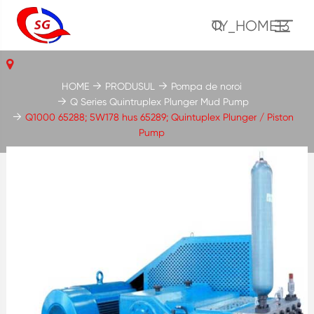
TY_HOME13
HOME
PRODUSUL
Pompa de noroi
Q Series Quintruplex Plunger Mud Pump
Q1000 65288; 5W178 hus 65289; Quintuplex Plunger / Piston
Pump