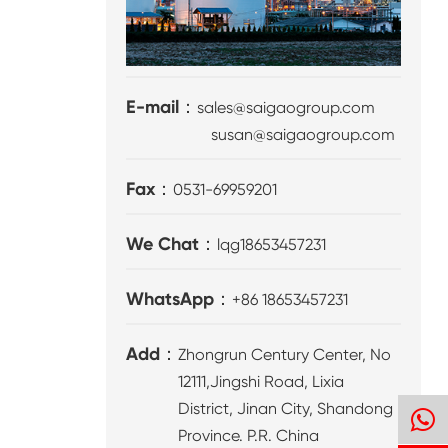
E-mail：
sales@saigaogroup.com
susan@saigaogroup.com
Fax：
0531-69959201
We Chat：
lqg18653457231
WhatsApp：
+86 18653457231
Add：
Zhongrun Century Center, No
12111,Jingshi Road, Lixia
District, Jinan City, Shandong
Province. P.R. China