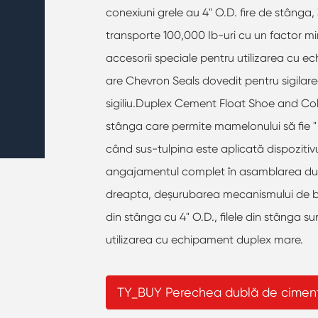
conexiuni grele au 4" O.D. fire de stânga, 3
transporte 100,000 Ib-uri cu un factor mi
accesorii speciale pentru utilizarea cu 
are Chevron Seals dovedit pentru sigilare
sigiliu.Duplex Cement Float Shoe and Co
stânga care permite mamelonului să fie " 
când sus-tulpina este aplicată dispozitiv
angajamentul complet în asamblarea duple
dreapta, deșurubarea mecanismului de blo
din stânga cu 4" O.D., filele din stânga s
utilizarea cu echipament duplex mare.
TY_BUY Perechea dublă de ciment 