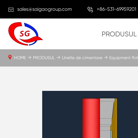
sales@saigaogroup.com
+86-531-69959201
PRODUSUL
HOME
PRODUSUL
Unelte de cimentare
Equipment flo