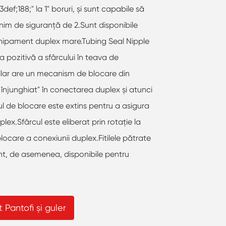
def;188;" la 1" boruri, și sunt capabile să
nim de siguranță de 2.Sunt disponibile
echipament duplex mare.Tubing Seal Nipple
a pozitivă a sfârcului în teava de
llar are un mecanism de blocare din
înjunghiat" în conectarea duplex și atunci
ul de blocare este extins pentru a asigura
x.Sfârcul este eliberat prin rotație la
care a conexiunii duplex.Fitilele pătrate
unt, de asemenea, disponibile pentru
Pantofi și guler