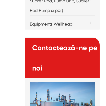
Sucker Rod, Pump Unit, Sucker
Rod Pump și părți
Equipments Wellhead
Contactează-ne pe
noi