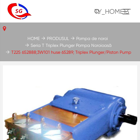
TY_HOME13
HOME
PRODUSUL
Pompa de noroi
Seria T Triplex Plunger Pompa Noroioasă
T225 652888;3W101 huse 65289; Triplex Plunger/Piston Pump