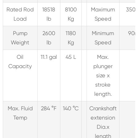
Rated Rod
18518
8100
Maximum
350 
Load
lb
Kg
Speed
Pump
2600
1180
Minimum
90
Weight
lb
Kg
Speed
Oil
11.1 gal
45 L
Max.
Capacity
plunger
size x
stroke
length.
Max. Fluid
284 °F
140 °C
Crankshaft
Temp
extension
Dia.x
length