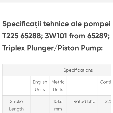
Specificații tehnice ale pompei
T225 65288; 3W101 from 65289;
Triplex Plunger/Piston Pump:
Specifications
English
Metric
Conti
Units
Units
Stroke
101.6
Rated bhp
22
Length
mm