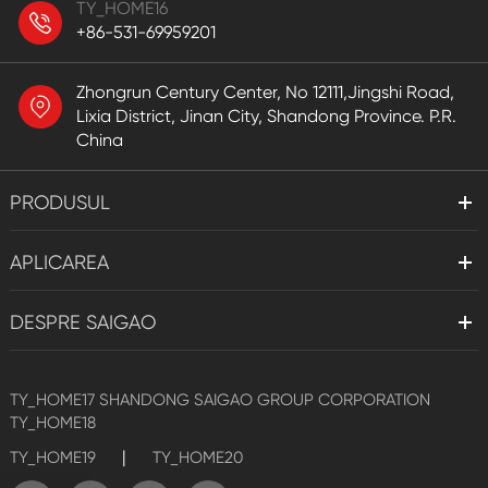
TY_HOME16
+86-531-69959201
Zhongrun Century Center, No 12111,Jingshi Road,
Lixia District, Jinan City, Shandong Province. P.R.
China
PRODUSUL
APLICAREA
DESPRE SAIGAO
TY_HOME17
SHANDONG SAIGAO GROUP CORPORATION
TY_HOME18
|
TY_HOME19
TY_HOME20