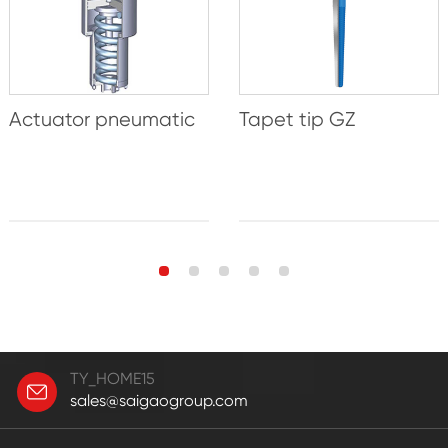
Actuator pneumatic
Tapet tip GZ
TY_HOME15
sales@saigaogroup.com