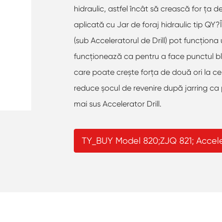
hidraulic, astfel încât să crească for ța de
aplicată cu Jar de foraj hidraulic tip QY
(sub Acceleratorul de Drill) pot funcționa
funcționează ca pentru a face punctul bl
care poate crește forța de două ori la ce
reduce șocul de revenire după jarring ca 
mai sus Accelerator Drill.
TY_BUY Model 820;ZJQ 821; Accele