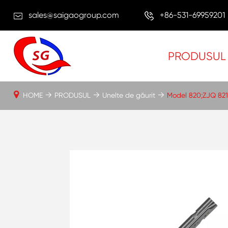
sales@saigaogroup.com
+86-531-69959201
PRODUSUL
HOME
PRODUSUL
Unelte de găurit
Model 820;ZJQ 821;