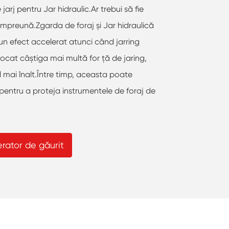
 jarj pentru Jar hidraulic.Ar trebui să fie
?Împreună.Zgarda de foraj și Jar hidraulică
 un efect accelerat atunci când jarring
ocat câștiga mai multă for ță de jaring,
l mai înalt.Între timp, aceasta poate
pentru a proteja instrumentele de foraj de
rator de găurit