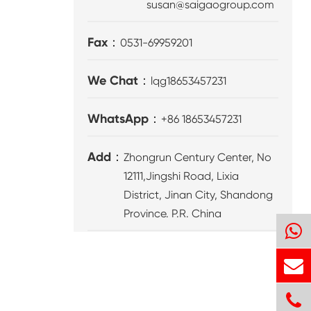
susan@saigaogroup.com
Fax：
0531-69959201
We Chat：
lqg18653457231
WhatsApp：
+86 18653457231
Add：
Zhongrun Century Center, No
12111,Jingshi Road, Lixia
District, Jinan City, Shandong
Province. P.R. China