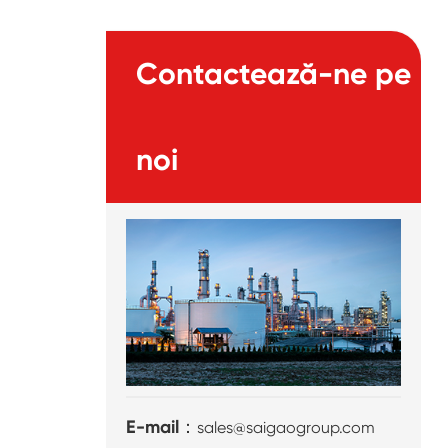
Contactează-ne pe
noi
E-mail：
sales@saigaogroup.com