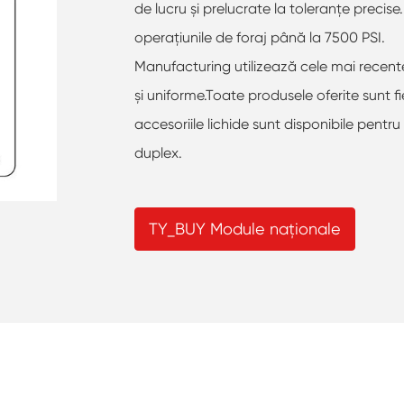
de lucru și prelucrate la toleranțe precis
operațiunile de foraj până la 7500 PSI.
Manufacturing utilizează cele mai recent
și uniforme.Toate produsele oferite sunt 
accesoriile lichide sunt disponibile pentr
duplex.
TY_BUY Module naționale