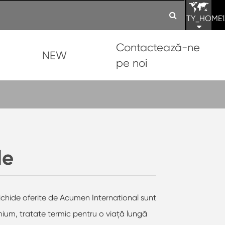
TY_HOME1
Contactează-ne
NEW
pe noi
le
ichide oferite de Acumen International sunt
remium, tratate termic pentru o viață lungă