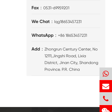
Fax：
0531-69959201
We Chat：
lqg18653457231
WhatsApp：
+86 18653457231
Add：
Zhongrun Century Center, No
12111,Jingshi Road, Lixia
District, Jinan City, Shandong
Province. P.R. China