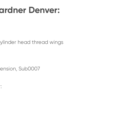
ardner Denver:
ylinder head thread wings
xtension, Sub0007
: