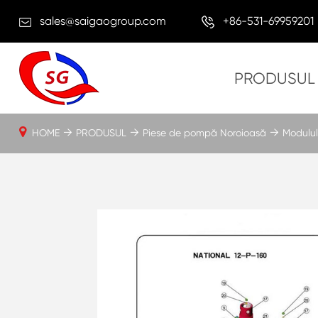
sales@saigaogroup.com
+86-531-69959201
PRODUSUL
HOME
PRODUSUL
Piese de pompă Noroioasă
Modulul