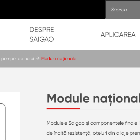
DESPRE
APLICAREA
SAIGAO
 pompei de noroi
Module naționale
Module naționa
Modulele Saigao și componentele finale l
de înaltă rezistență, oțeluri din aliaje p