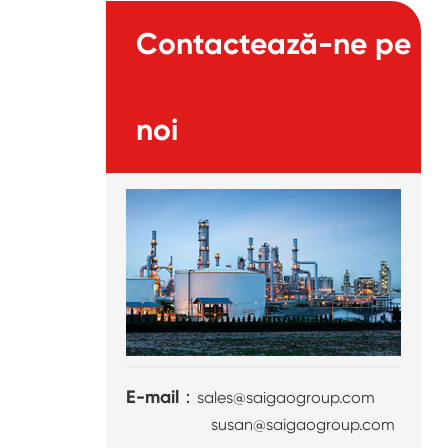
Contactează-ne pe
noi
E-mail：
sales@saigaogroup.com
susan@saigaogroup.com