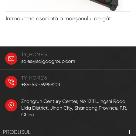
Introducere asociată a manșonului de gât
TY_HOME15
sales@saigaogroup.com
TY_HOME16
+86-531-69959201
Zhongrun Century Center, No 12111,Jingshi Road,
Lixia District, Jinan City, Shandong Province. P.R.
China
PRODUSUL