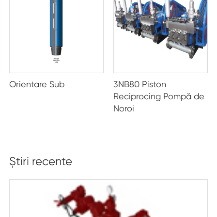
 Sub
3NB80 Piston
Tălpi și col
Reciprocing Pompă de
singur strat
Noroi
Valve
Știri recente