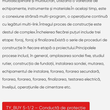
multidisciplinare și multilucrări, utilizând o varietate de
echipamente, instrumente și materiale.În același timp, este
o conexiune strânsă multi-program, o operațiune continuă
cu legături multi-link.Întregul proces de construcţie este
destul de complex.Încheierea fiecărei puţuri include trei
etape: foraj, foraj și finalizare.Există o serie de proceduri de
construcţie în fiecare etapă a proiectului.Principalele
procese includ, în general, amplasarea sondei fixe, studiul
rutier, construcția de fundații, instalarea sondei, mutarea,
echipamentul de instalare, forarea, forarea secundară,
forarea, forarea, forarea, finalizarea, testarea electrică,
învelișul, operațiunile de cimentare etc.
TY_BUY 5-1/2 – Conductă de protecție