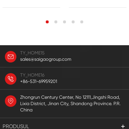
TY_HOME15
sales@saigaogroup.com
TY_HOME16
+86-531-69959201
Zhongrun Century Center, No 12111,Jingshi Road,
Lixia District, Jinan City, Shandong Province. P.R.
China
PRODUSUL