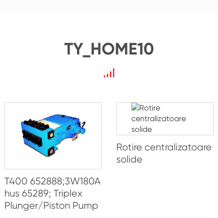
TY_HOME10
Rotire centralizatoare
solide
T400 652888;3W180A
hus 65289; Triplex
Plunger/Piston Pump