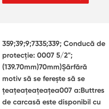
359;39;9;7335;339; Conducă de
protecție: 0007 5/2";
(139.70mm)70mm)Șărfără
motiv să se ferește să se
țeațeațeațeațea007 a:Buttres
de carcasă este disponibil cu