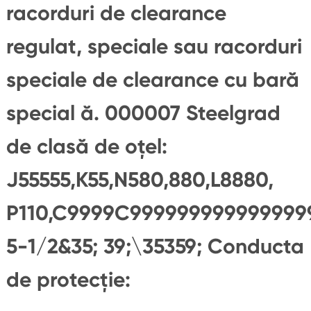
racorduri de clearance
regulat, speciale sau racorduri
speciale de clearance cu bară
special ă. 000007 Steelgrad
de clasă de oțel:
J55555,K55,N580,880,L8880,
P110,C9999C99999999999999
5-1/2&35; 39;\35359; Conducta
de protecție: