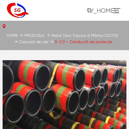
TY_HOME13
HOME
PRODUSUL
Petrol Țara Tubular ă Mărfuri (OCTG)
Carcasă de ulei
5-1/2 – Conductă de protecție