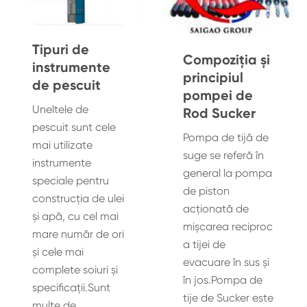
Tipuri de
Compoziția și
instrumente
principiul
de pescuit
pompei de
Uneltele de
Rod Sucker
pescuit sunt cele
Pompa de tijă de
mai utilizate
suge se referă în
instrumente
general la pompa
speciale pentru
de piston
construcţia de ulei
acționată de
şi apă, cu cel mai
mișcarea reciproc
mare număr de ori
a tijei de
şi cele mai
evacuare în sus și
complete soiuri şi
în jos.Pompa de
specificaţii.Sunt
tije de Sucker este
multe de...