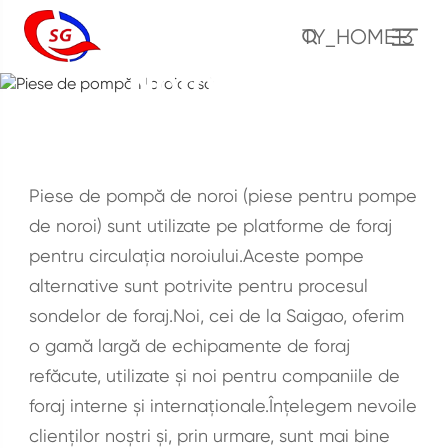
Piese de pompă
TY_HOME13
Noroioasă
HOME
PRODUSUL
Piese de pompă Noroioasă
Piese de pompă de noroi (piese pentru pompe
de noroi) sunt utilizate pe platforme de foraj
pentru circulația noroiului.Aceste pompe
alternative sunt potrivite pentru procesul
sondelor de foraj.Noi, cei de la Saigao, oferim
o gamă largă de echipamente de foraj
refăcute, utilizate și noi pentru companiile de
foraj interne și internaționale.Înțelegem nevoile
clienților noștri și, prin urmare, sunt mai bine