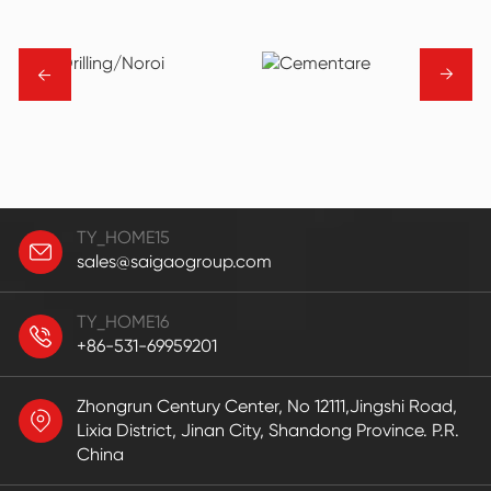
→
→
TY_HOME15
sales@saigaogroup.com
TY_HOME16
+86-531-69959201
Zhongrun Century Center, No 12111,Jingshi Road,
Lixia District, Jinan City, Shandong Province. P.R.
China