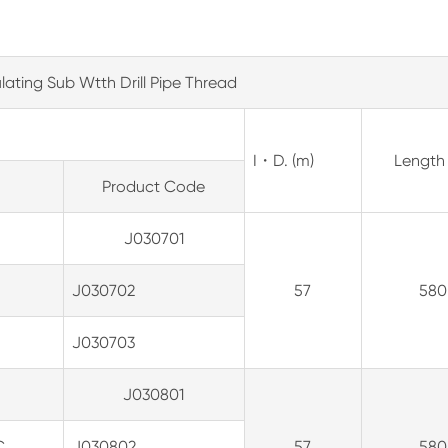
ulating Sub Wtth Drill Pipe Thread
I・D. (m)
Length
Product Code
J030701
J030702
57
580
J030703
J030801
C
J030802
57
580