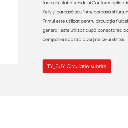
face circulația lichidului.Conform aplicați
Kelly și carcasă sau între carcasă și furtu
Primul este utilizat pentru circulația fluide
general, este utilizat după conectarea ca
compania noastră aparţine celui dintâi.
TY_BUY Circulație subțire