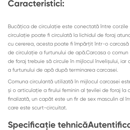
Caracteristici:
Bucăţica de circulaţie este conectată între corzile d
circulaţie poate fi circulată la lichidul de foraj at
cu cererea, acesta poate fi împărțit într-o carcasă 
de circulație a furtunului de apă.Carcasa o comun de
de foraj trebuie să circule în mijlocul învelișului, ia
a furtunului de apă după terminarea carcasei.
Comuna circulantă utilizată în mijlocul carcasei est
și o articulație a firului feminin al țevilei de fora
finalizată, un capăt este un fir de sex masculin al în
care este scurt-circuitat.
Specificație tehnicăAutentifica