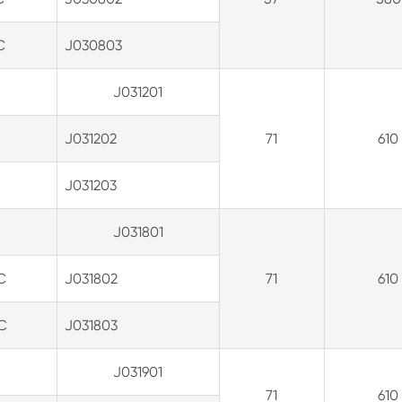
C
J030803
J031201
J031202
71
610
J031203
J031801
C
J031802
71
610
C
J031803
J031901
71
610