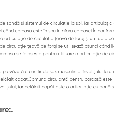
e sondă şi sistemul de circulaţie la sol, iar articulaţia
unci când carcasa este în sau în afara carcasei.În confor
o articulație de circulație țeavă de foraj și un tub o 
 circulație țeavă de foraj se utilizează atunci când li
r carcasa se folosește pentru utilizare o articulație de ci
e prevăzută cu un fir de sex masculin al învelișului la u
j la celălalt capăt.Comuna circulantă pentru carcasă este
velișului, iar celălalt capăt este o articulație cu două s
re:.