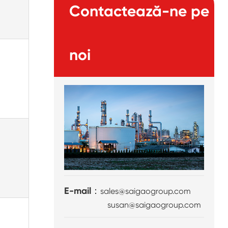
Contactează-ne pe
noi
E-mail：
sales@saigaogroup.com
susan@saigaogroup.com