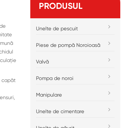
PRODUSUL
 de
Unelte de pescuit
mitate
comună
Piese de pompă Noroioasă
chidul
rculație
Valvă
Pompa de noroi
n capăt
Manipulare
ensuri,
Unelte de cimentare
Unelte de găurit