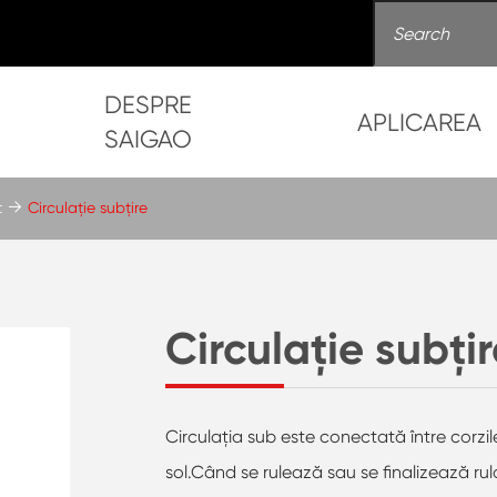
DESPRE
APLICAREA
SAIGAO
t
Circulație subțire
Circulație subți
Circulaţia sub este conectată între corzile
sol.Când se rulează sau se finalizează ru