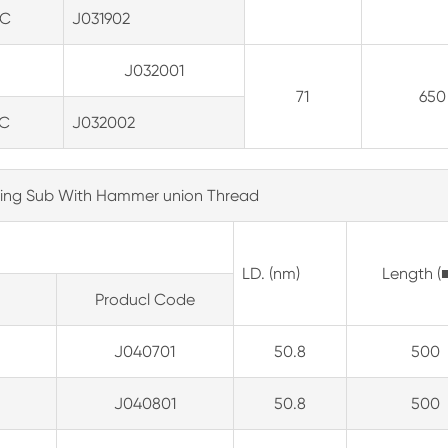
TC
J031902
J032001
71
650
TC
J032002
ating Sub With Hammer union Thread
LD. (nm)
Length (
Producl Code
J040701
50.8
500
J040801
50.8
500