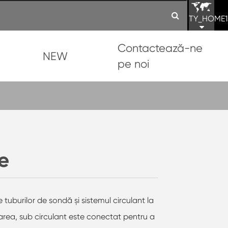
TY_HOME1
Contactează-ne
NEW
pe noi
re
 tuburilor de sondă și sistemul circulant la
larea, sub circulant este conectat pentru a