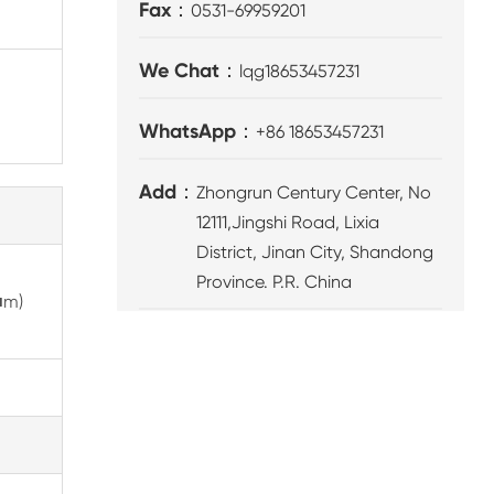
Fax：
0531-69959201
We Chat：
lqg18653457231
WhatsApp：
+86 18653457231
Add：
Zhongrun Century Center, No
12111,Jingshi Road, Lixia
District, Jinan City, Shandong
Province. P.R. China
■m)