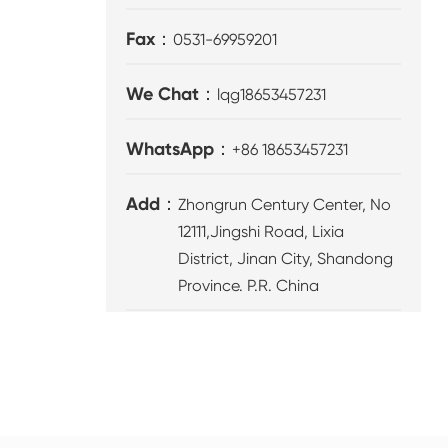
Fax：
0531-69959201
We Chat：
lqg18653457231
WhatsApp：
+86 18653457231
Add：
Zhongrun Century Center, No
12111,Jingshi Road, Lixia
District, Jinan City, Shandong
Province. P.R. China