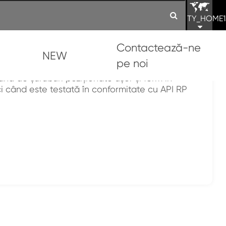
TY_HOME1
Contactează-ne
NEW
pe noi
etat
nd de şuruburi poziţionate uşor şi ferm în
nci când este testată în conformitate cu API RP