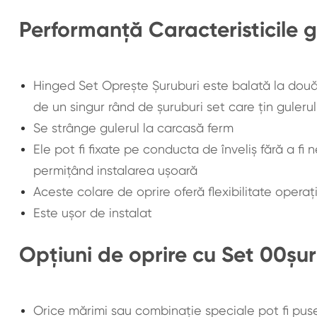
Performanță Caracteristicile g
Hinged Set Oprește Șuruburi este balată la două l
de un singur rând de șuruburi set care țin guleru
Se strânge gulerul la carcasă ferm
Ele pot fi fixate pe conducta de înveliș fără a fi
permițând instalarea ușoară
Aceste colare de oprire oferă flexibilitate opera
Este ușor de instalat
Opțiuni de oprire cu Set 00șur
Orice mărimi sau combinație speciale pot fi puse 