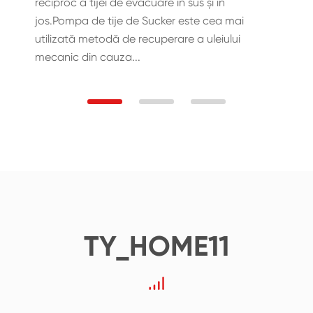
reciproc a tijei de evacuare în sus și în
jos.Pompa de tije de Sucker este cea mai
utilizată metodă de recuperare a uleiului
mecanic din cauza...
TY_HOME11