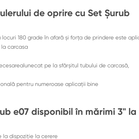
ulerului de oprire cu Set Șurub
ocuri 180 grade în afară și forța de prindere este apl
l la carcasa
 necesarealunecat pe la sfârșitul tubului de carcasă,
țională pentru numeroase aplicații bine
ub e07 disponibil în mărimi 3" la
la dispoziție la cerere