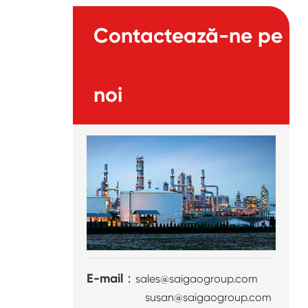
Contactează-ne pe
noi
E-mail：
sales@saigaogroup.com
susan@saigaogroup.com