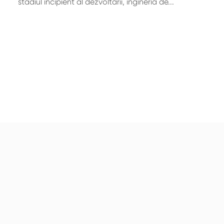
stadiul incipient al dezvoltării, ingineria de...