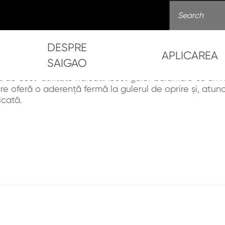
DESPRE
APLICAREA
SAIGAO
ește gulerul cu Șurub s
 de cost-utilitate ridicat.Acest guler balamale cu un râ
xare oferă o aderență fermă la gulerul de oprire și, atu
l
Oprește gulerul cu Șurub setat
icată.