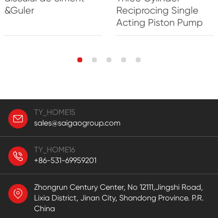
&Guler
Reciprocing Single
Acting Piston Pump
TY_HOME15
sales@saigaogroup.com
TY_HOME16
+86-531-69959201
Zhongrun Century Center, No 12111,Jingshi Road,
Lixia District, Jinan City, Shandong Province. P.R.
China