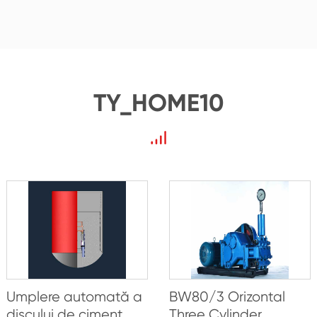
TY_HOME10
Umplere automată a
BW80/3 Orizontal
discului de ciment
Three Cylinder