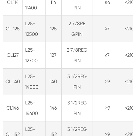
CL114
114
≥6
<210
11400
PIN
L25-
2 7/8RE
CL 125
125
≥7
<210
12500
GPIN
L25-
2 7/8REG
CL127
127
≥7
<210
12700
PIN
L25-
3 1/2REG
CL 140
140
>9
<210
14000
PIN
L25-
3 1/2REG
CL146
146
≥9
<210
14600
PIN
L25-
3 1/2REG
CL 152
152
>9
<210