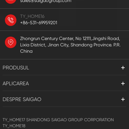
sales@saigaogroup.com
TY_HOME16
+86-531-69959201
Zhongrun Century Center, No 12111,Jingshi Road,
Lixia District, Jinan City, Shandong Province. P.R.
China
PRODUSUL
APLICAREA
DESPRE SAIGAO
TY_HOME17
SHANDONG SAIGAO GROUP CORPORATION
TY_HOME18