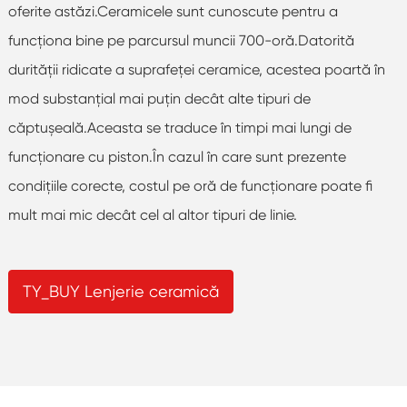
oferite astăzi.Ceramicele sunt cunoscute pentru a
funcționa bine pe parcursul muncii 700-oră.Datorită
durității ridicate a suprafeței ceramice, acestea poartă în
mod substanțial mai puțin decât alte tipuri de
căptușeală.Aceasta se traduce în timpi mai lungi de
funcționare cu piston.În cazul în care sunt prezente
condițiile corecte, costul pe oră de funcționare poate fi
mult mai mic decât cel al altor tipuri de linie.
TY_BUY Lenjerie ceramică