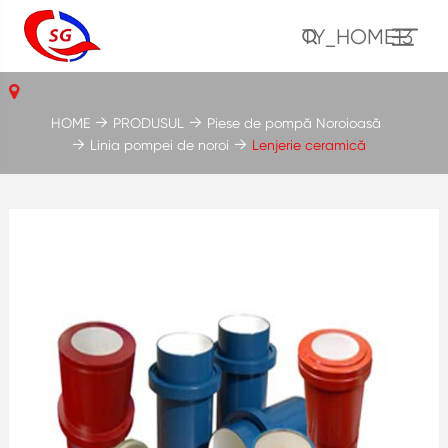
TY_HOME13
HOME
PRODUSUL
Piese de pompă Noroioasă
Linia pompei de noroi
Lenjerie ceramică